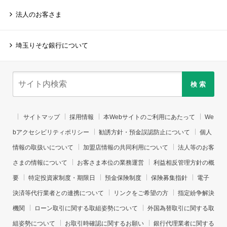
法人のお客さま
埼玉りそな銀行について
検 索
サイトマップ
採用情報
本Webサイトのご利用にあたって
We
bアクセシビリティポリシー
勧誘方針・預金誤認防止について
個人
情報の取扱いについて
加盟店情報の共同利用について
法人等のお客
さまの情報について
お客さま本位の業務運営
利益相反管理方針の概
要
特定投資家制度・期限日
預金保険制度
保険募集指針
電子
決済等代行業者との連携について
リンクをご希望の方
指定紛争解決
機関
ローン取引に関する取組姿勢について
外国為替取引に関する取
組姿勢について
お取引時確認に関するお願い
銀行代理業者に関する