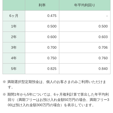
利率
年平均利回り
6ヶ月
0.475
-
1年
0.500
0.500
2年
0.600
0.603
3年
0.700
0.706
4年
0.750
0.760
5年
0.825
0.840
※
満期選択型定期預金は、個人のお客さまのみご利用いただけま
す。
※
期間1年から5年については、6ヶ月複利計算で算出した年平均利
回り（満期フリーはお預け入れ金額50万円の場合、満期フリー3
00は預け入れ金額300万円の場合）を表示しています。