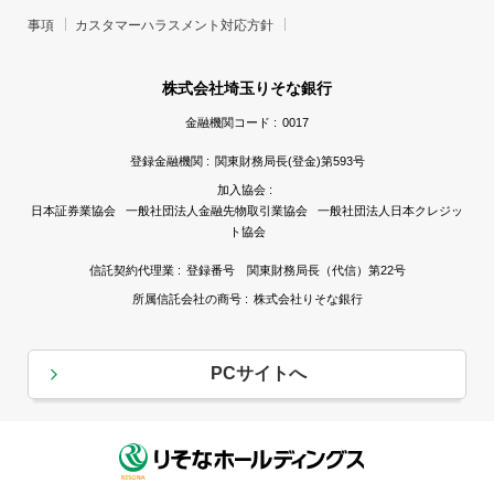
事項
カスタマーハラスメント対応方針
株式会社埼玉りそな銀行
金融機関コード :
0017
登録金融機関 :
関東財務局長(登金)第593号
加入協会 :
日本証券業協会 一般社団法人金融先物取引業協会 一般社団法人日本クレジッ
ト協会
信託契約代理業 :
登録番号 関東財務局長（代信）第22号
所属信託会社の商号 :
株式会社りそな銀行
PCサイトへ