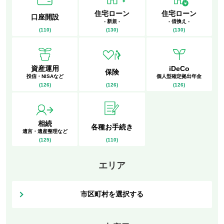
住宅ローン
住宅ローン
口座開設
- 新規 -
- 借換え -
(
110
)
(
130
)
(
130
)
資産運用
iDeCo
保険
投信・NISAなど
個人型確定拠出年金
(
126
)
(
126
)
(
126
)
相続
各種お手続き
遺言・遺産整理など
(
125
)
(
110
)
エリア
市区町村を選択する