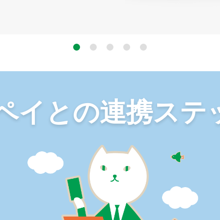
4
5
○ペイとの連携ステ