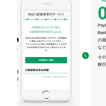
P
遷移しま
Pa
Ba
の「収納機
の
ックしてく
な
そ
 Pay、
銀
yサービス側
の銀行口座