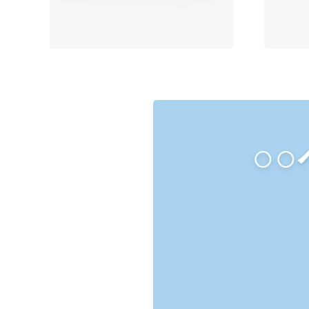
1
2
3
○