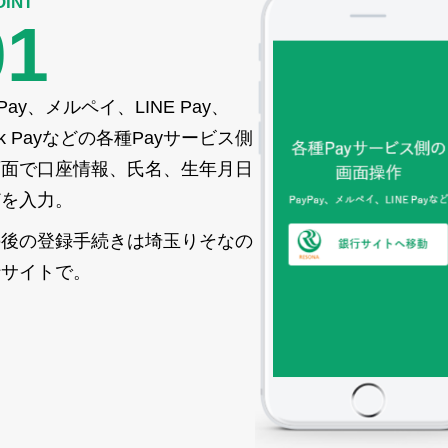
OINT
01
yPay、メルペイ、LINE Pay、
nk Payなどの各種Payサービス側
画面で口座情報、氏名、生年月日
どを入力。
の後の登録手続きは埼玉りそなの
行サイトで。