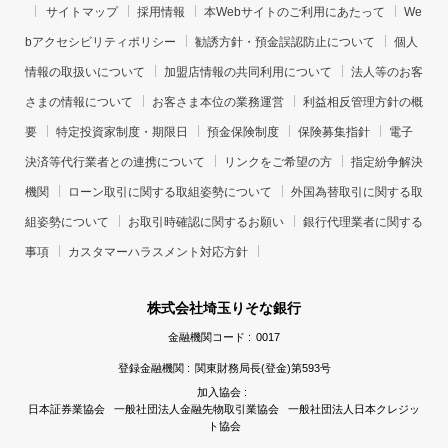
サイトマップ
採用情報
本Webサイトのご利用にあたって
We
bアクセシビリティポリシー
勧誘方針・預金誤認防止について
個人
情報の取扱いについて
加盟店情報の共同利用について
法人等のお客
さまの情報について
お客さま本位の業務運営
利益相反管理方針の概
要
特定投資家制度・期限日
預金保険制度
保険募集指針
電子
決済等代行業者との連携について
リンクをご希望の方
指定紛争解決
機関
ローン取引に関する取組姿勢について
外国為替取引に関する取
組姿勢について
お取引時確認に関するお願い
銀行代理業者に関する
事項
カスタマーハラスメント対応方針
株式会社埼玉りそな銀行
金融機関コード :
0017
登録金融機関 :
関東財務局長(登金)第593号
加入協会 :
日本証券業協会 一般社団法人金融先物取引業協会 一般社団法人日本クレジッ
ト協会