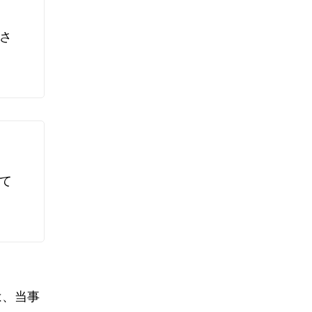
さ
て
は、当事