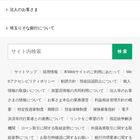
法人のお客さま
埼玉りそな銀行について
検 索
サイトマップ
採用情報
本Webサイトのご利用にあたって
We
bアクセシビリティポリシー
勧誘方針・預金誤認防止について
個人
情報の取扱いについて
加盟店情報の共同利用について
法人等のお客
さまの情報について
お客さま本位の業務運営
利益相反管理方針の概
要
特定投資家制度・期限日
預金保険制度
保険募集指針
電子
決済等代行業者との連携について
リンクをご希望の方
指定紛争解決
機関
ローン取引に関する取組姿勢について
外国為替取引に関する取
組姿勢について
お取引時確認に関するお願い
銀行代理業者に関する