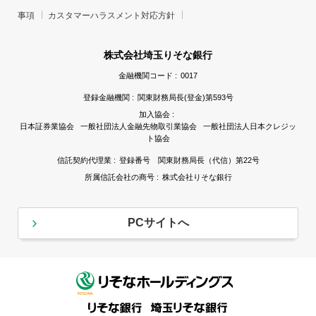
事項
カスタマーハラスメント対応方針
株式会社埼玉りそな銀行
金融機関コード :
0017
登録金融機関 :
関東財務局長(登金)第593号
加入協会 :
日本証券業協会 一般社団法人金融先物取引業協会 一般社団法人日本クレジッ
ト協会
信託契約代理業 :
登録番号 関東財務局長（代信）第22号
所属信託会社の商号 :
株式会社りそな銀行
PCサイトへ