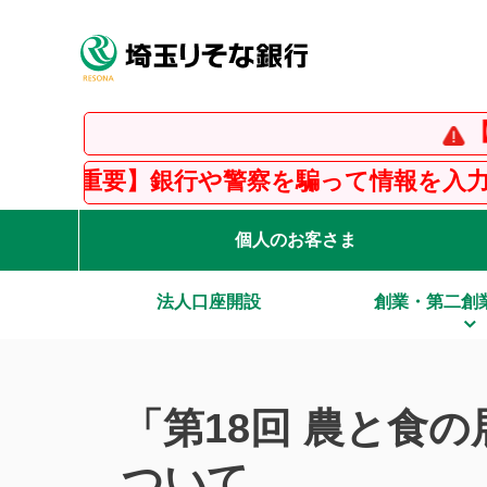
【重要】
】銀行や警察を騙って情報を入力させる「フ
個人のお客さま
法人口座開設
創業・第二創
「第18回 農と食
ついて