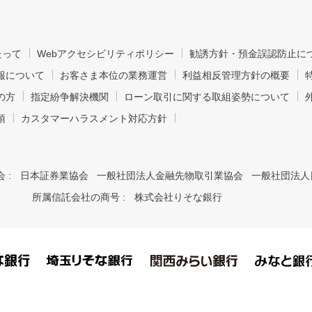
たって
Webアクセシビリティポリシー
勧誘方針・預金誤認防止に
報について
お客さま本位の業務運営
利益相反管理方針の概要
の方
指定紛争解決機関
ローン取引に関する取組姿勢について
項
カスタマーハラスメント対応方針
7
 :
日本証券業協会 一般社団法人金融先物取引業協会 一般社団法人
所属信託会社の商号 :
株式会社りそな銀行