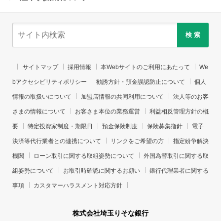
検 索
サイトマップ
採用情報
本Webサイトのご利用にあたって
We
bアクセシビリティポリシー
勧誘方針・預金誤認防止について
個人
情報の取扱いについて
加盟店情報の共同利用について
法人等のお客
さまの情報について
お客さま本位の業務運営
利益相反管理方針の概
要
特定投資家制度・期限日
預金保険制度
保険募集指針
電子
決済等代行業者との連携について
リンクをご希望の方
指定紛争解決
機関
ローン取引に関する取組姿勢について
外国為替取引に関する取
組姿勢について
お取引時確認に関するお願い
銀行代理業者に関する
事項
カスタマーハラスメント対応方針
株式会社埼玉りそな銀行