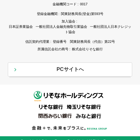
金融機関コード :
0017
登録金融機関 :
関東財務局長(登金)第593号
加入協会 :
日本証券業協会 一般社団法人金融先物取引業協会 一般社団法人日本クレジッ
ト協会
信託契約代理業 :
登録番号 関東財務局長（代信）第22号
所属信託会社の商号 :
株式会社りそな銀行
PCサイトへ