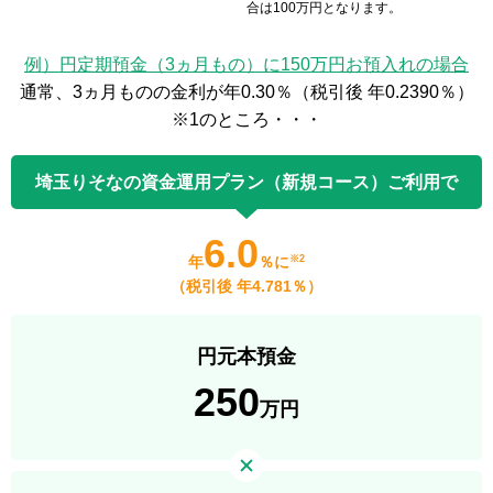
合は100万円となります。
例）円定期預金（3ヵ月もの）に150万円お預入れの場合
通常、3ヵ月ものの金利が年0.30％（税引後 年0.2390％）
※1のところ・・・
埼玉りそなの資金運用プラン（新規コース）ご利用で
6.0
年
％に
※2
（税引後 年4.781％）
円元本預金
250
万円