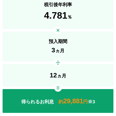
税引後年利率
4.781
％
預入期間
3
ヵ月
12
ヵ月
29,881
得られるお利息
約
円
※3