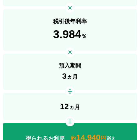
税引後年利率
3.984
％
預入期間
3
ヵ月
12
ヵ月
14,940
得られるお利息
約
円
※3