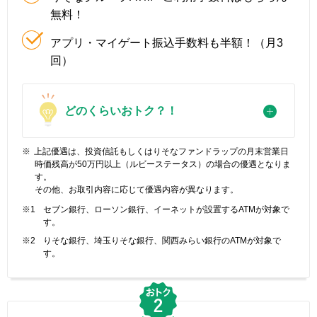
無料！
アプリ・マイゲート振込手数料も半額！（月3
回）
どのくらいおトク？！
※
上記優遇は、投資信託もしくはりそなファンドラップの月末営業日
時価残高が50万円以上（ルビーステータス）の場合の優遇となりま
す。
その他、お取引内容に応じて優遇内容が異なります。
※1
セブン銀行、ローソン銀行、イーネットが設置するATMが対象で
す。
※2
りそな銀行、埼玉りそな銀行、関西みらい銀行のATMが対象で
す。