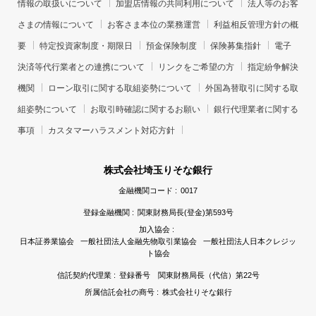
情報の取扱いについて
加盟店情報の共同利用について
法人等のお客
さまの情報について
お客さま本位の業務運営
利益相反管理方針の概
要
特定投資家制度・期限日
預金保険制度
保険募集指針
電子
決済等代行業者との連携について
リンクをご希望の方
指定紛争解決
機関
ローン取引に関する取組姿勢について
外国為替取引に関する取
組姿勢について
お取引時確認に関するお願い
銀行代理業者に関する
事項
カスタマーハラスメント対応方針
株式会社埼玉りそな銀行
金融機関コード :
0017
登録金融機関 :
関東財務局長(登金)第593号
加入協会 :
日本証券業協会 一般社団法人金融先物取引業協会 一般社団法人日本クレジッ
ト協会
信託契約代理業 :
登録番号 関東財務局長（代信）第22号
所属信託会社の商号 :
株式会社りそな銀行