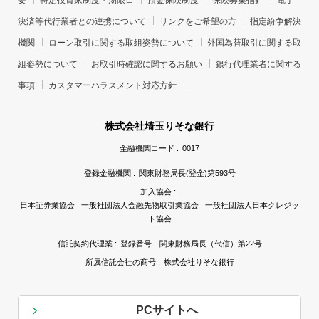
要
特定投資家制度・期限日
預金保険制度
保険募集指針
電子
決済等代行業者との連携について
リンクをご希望の方
指定紛争解決
機関
ローン取引に関する取組姿勢について
外国為替取引に関する取
組姿勢について
お取引時確認に関するお願い
銀行代理業者に関する
事項
カスタマーハラスメント対応方針
株式会社埼玉りそな銀行
金融機関コード :
0017
登録金融機関 :
関東財務局長(登金)第593号
加入協会 :
日本証券業協会 一般社団法人金融先物取引業協会 一般社団法人日本クレジッ
ト協会
信託契約代理業 :
登録番号 関東財務局長（代信）第22号
所属信託会社の商号 :
株式会社りそな銀行
PCサイトへ