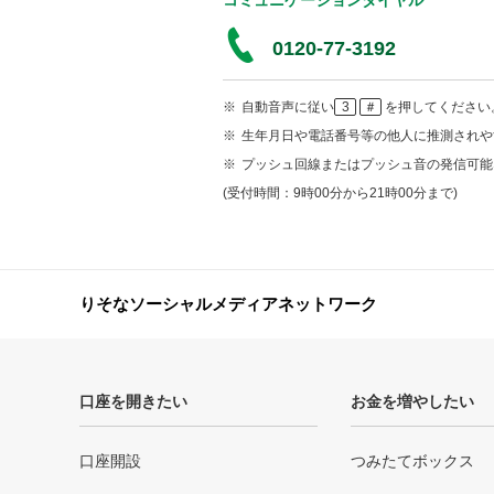
コミュニケーションダイヤル
0120-77-3192
※
自動音声に従い
3
＃
を押してください
※
生年月日や電話番号等の他人に推測されや
※
プッシュ回線またはプッシュ音の発信可能
(受付時間：9時00分から21時00分まで)
りそなソーシャルメディアネットワーク
口座を開きたい
お金を増やしたい
口座開設
つみたてボックス