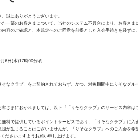
き、誠にありがとうございます。
いた一部のお客さまについて、当社のシステム不具合により、お客さま
の内容のご確認と、本規定へのご同意を前提とした入会手続きを経ずに
。
9月6日(水)17時00分頃
りそなクラブ」をご契約されておらず、かつ、対象期間中にりそなグル
お客さまにおかれましては、以下『「りそなクラブ」のサービス内容は
に無料で提供しているポイントサービスであり、「りそなクラブ」に入
担が生じることはございませんが、「りそなクラブ」へのご入会を希望され
絡くださいますようお願い申し上げます。