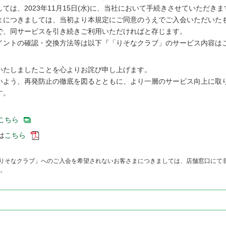
は、2023年11月15日(水)に、当社において手続きさせていただきま
まにつきましては、当初より本規定にご同意のうえでご入会いただいた
で、同サービスを引き続きご利用いただければと存じます。
イントの確認・交換方法等は以下『「りそなクラブ」のサービス内容は
いたしましたことを心よりお詫び申し上げます。
いよう、再発防止の徹底を図るとともに、より一層のサービス向上に取
す。
こちら
は
こちら
も、「りそなクラブ」へのご入会を希望されないお客さまにつきましては、店舗窓口に
。