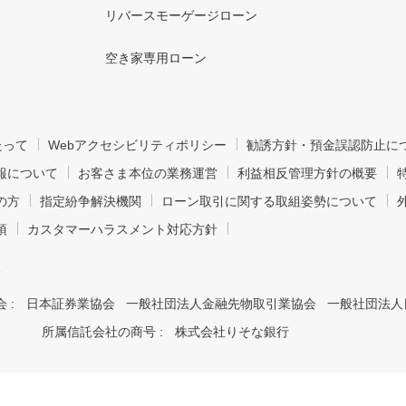
リバースモーゲージローン
空き家専用ローン
たって
Webアクセシビリティポリシー
勧誘方針・預金誤認防止に
報について
お客さま本位の業務運営
利益相反管理方針の概要
の方
指定紛争解決機関
ローン取引に関する取組姿勢について
項
カスタマーハラスメント対応方針
7
 :
日本証券業協会 一般社団法人金融先物取引業協会 一般社団法人
所属信託会社の商号 :
株式会社りそな銀行