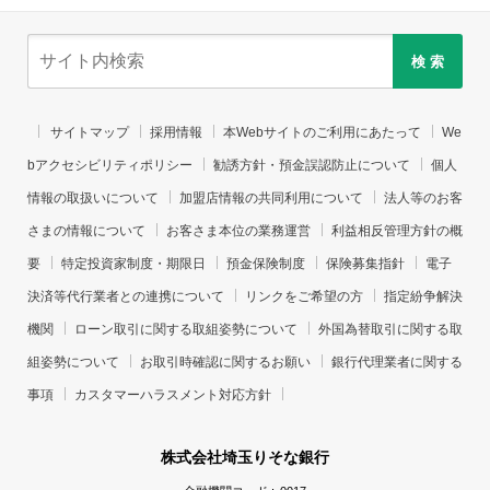
検 索
サイトマップ
採用情報
本Webサイトのご利用にあたって
We
bアクセシビリティポリシー
勧誘方針・預金誤認防止について
個人
情報の取扱いについて
加盟店情報の共同利用について
法人等のお客
さまの情報について
お客さま本位の業務運営
利益相反管理方針の概
要
特定投資家制度・期限日
預金保険制度
保険募集指針
電子
決済等代行業者との連携について
リンクをご希望の方
指定紛争解決
機関
ローン取引に関する取組姿勢について
外国為替取引に関する取
組姿勢について
お取引時確認に関するお願い
銀行代理業者に関する
事項
カスタマーハラスメント対応方針
株式会社埼玉りそな銀行