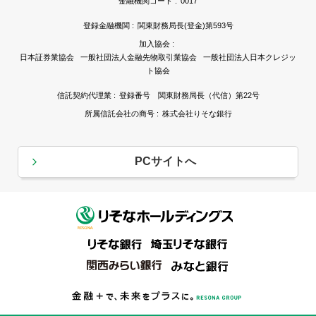
金融機関コード :
0017
登録金融機関 :
関東財務局長(登金)第593号
加入協会 :
日本証券業協会 一般社団法人金融先物取引業協会 一般社団法人日本クレジッ
ト協会
信託契約代理業 :
登録番号 関東財務局長（代信）第22号
所属信託会社の商号 :
株式会社りそな銀行
PCサイトへ