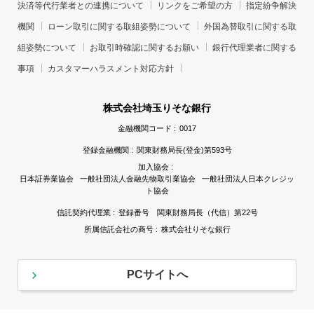
決済等代行業者との連携について
リンクをご希望の方
指定紛争解決
機関
ローン取引に関する取組姿勢について
外国為替取引に関する取
組姿勢について
お取引時確認に関するお願い
銀行代理業者に関する
事項
カスタマーハラスメント対応方針
株式会社埼玉りそな銀行
金融機関コード :
0017
登録金融機関 :
関東財務局長(登金)第593号
加入協会 :
日本証券業協会 一般社団法人金融先物取引業協会 一般社団法人日本クレジッ
ト協会
信託契約代理業 :
登録番号 関東財務局長（代信）第22号
所属信託会社の商号 :
株式会社りそな銀行
PCサイトへ