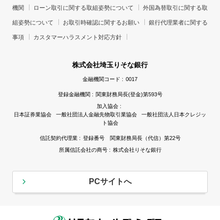
機関
ローン取引に関する取組姿勢について
外国為替取引に関する取
組姿勢について
お取引時確認に関するお願い
銀行代理業者に関する
事項
カスタマーハラスメント対応方針
株式会社埼玉りそな銀行
金融機関コード :
0017
登録金融機関 :
関東財務局長(登金)第593号
加入協会 :
日本証券業協会 一般社団法人金融先物取引業協会 一般社団法人日本クレジッ
ト協会
信託契約代理業 :
登録番号 関東財務局長（代信）第22号
所属信託会社の商号 :
株式会社りそな銀行
PCサイトへ