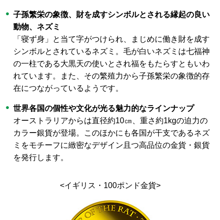
子孫繁栄の象徴、財を成すシンボルとされる縁起の良い
動物、ネズミ
「寝ず身」と当て字がつけられ、まじめに働き財を成す
シンボルとされているネズミ。毛が白いネズミは七福神
の一柱である大黒天の使いとされ福をもたらすともいわ
れています。また、その繁殖力から子孫繁栄の象徴的存
在につながっているようです。
世界各国の個性や文化が光る魅力的なラインナップ
オーストラリアからは直径約10㎝、重さ約1kgの迫力の
カラー銀貨が登場。このほかにも各国が干支であるネズ
ミをモチーフに緻密なデザイン且つ高品位の金貨・銀貨
を発行します。
<イギリス・100ポンド金貨>