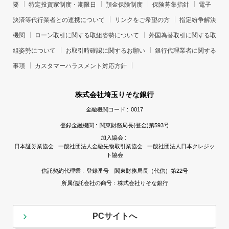
要
特定投資家制度・期限日
預金保険制度
保険募集指針
電子
決済等代行業者との連携について
リンクをご希望の方
指定紛争解決
機関
ローン取引に関する取組姿勢について
外国為替取引に関する取
組姿勢について
お取引時確認に関するお願い
銀行代理業者に関する
事項
カスタマーハラスメント対応方針
株式会社埼玉りそな銀行
金融機関コード :
0017
登録金融機関 :
関東財務局長(登金)第593号
加入協会 :
日本証券業協会 一般社団法人金融先物取引業協会 一般社団法人日本クレジッ
ト協会
信託契約代理業 :
登録番号 関東財務局長（代信）第22号
所属信託会社の商号 :
株式会社りそな銀行
PCサイトへ