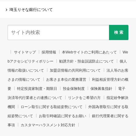
埼玉りそな銀行について
検 索
サイトマップ
採用情報
本Webサイトのご利用にあたって
We
bアクセシビリティポリシー
勧誘方針・預金誤認防止について
個人
情報の取扱いについて
加盟店情報の共同利用について
法人等のお客
さまの情報について
お客さま本位の業務運営
利益相反管理方針の概
要
特定投資家制度・期限日
預金保険制度
保険募集指針
電子
決済等代行業者との連携について
リンクをご希望の方
指定紛争解決
機関
ローン取引に関する取組姿勢について
外国為替取引に関する取
組姿勢について
お取引時確認に関するお願い
銀行代理業者に関する
事項
カスタマーハラスメント対応方針