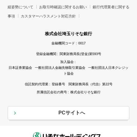
組姿勢について
お取引時確認に関するお願い
銀行代理業者に関する
事項
カスタマーハラスメント対応方針
株式会社埼玉りそな銀行
金融機関コード :
0017
登録金融機関 :
関東財務局長(登金)第593号
加入協会 :
日本証券業協会 一般社団法人金融先物取引業協会 一般社団法人日本クレジッ
ト協会
信託契約代理業 :
登録番号 関東財務局長（代信）第22号
所属信託会社の商号 :
株式会社りそな銀行
PCサイトへ