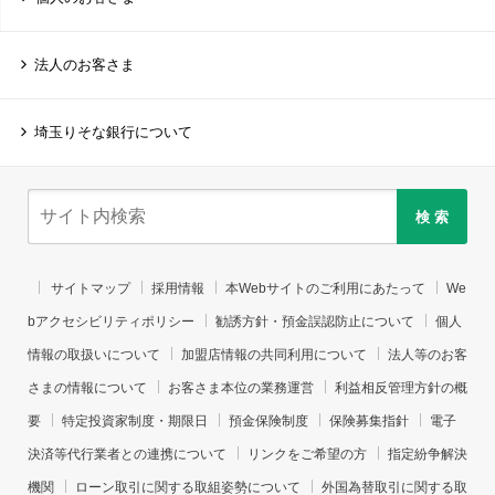
法人のお客さま
埼玉りそな銀行について
検 索
サイトマップ
採用情報
本Webサイトのご利用にあたって
We
bアクセシビリティポリシー
勧誘方針・預金誤認防止について
個人
情報の取扱いについて
加盟店情報の共同利用について
法人等のお客
さまの情報について
お客さま本位の業務運営
利益相反管理方針の概
要
特定投資家制度・期限日
預金保険制度
保険募集指針
電子
決済等代行業者との連携について
リンクをご希望の方
指定紛争解決
機関
ローン取引に関する取組姿勢について
外国為替取引に関する取