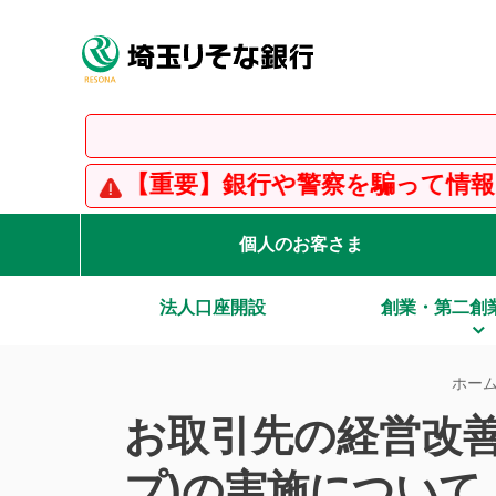
【重
【重要】銀行や警察を騙って情報を入力さ
個人のお客さま
法人口座開設
創業・第二創
ホー
お取引先の経営改善
プ)の実施について