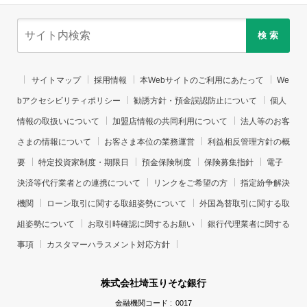
検 索
サイトマップ
採用情報
本Webサイトのご利用にあたって
We
bアクセシビリティポリシー
勧誘方針・預金誤認防止について
個人
情報の取扱いについて
加盟店情報の共同利用について
法人等のお客
さまの情報について
お客さま本位の業務運営
利益相反管理方針の概
要
特定投資家制度・期限日
預金保険制度
保険募集指針
電子
決済等代行業者との連携について
リンクをご希望の方
指定紛争解決
機関
ローン取引に関する取組姿勢について
外国為替取引に関する取
組姿勢について
お取引時確認に関するお願い
銀行代理業者に関する
事項
カスタマーハラスメント対応方針
株式会社埼玉りそな銀行
金融機関コード :
0017