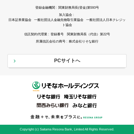
登録金融機関 :
関東財務局長(登金)第593号
加入協会 :
日本証券業協会 一般社団法人金融先物取引業協会 一般社団法人日本クレジッ
ト協会
信託契約代理業 :
登録番号 関東財務局長（代信）第22号
所属信託会社の商号 :
株式会社りそな銀行
PCサイトへ
Copyright (c) Saitama Resona Bank, Limited All Rights Reserved.