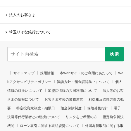
法人のお客さま
埼玉りそな銀行について
検 索
サイトマップ
採用情報
本Webサイトのご利用にあたって
We
bアクセシビリティポリシー
勧誘方針・預金誤認防止について
個人
情報の取扱いについて
加盟店情報の共同利用について
法人等のお客
さまの情報について
お客さま本位の業務運営
利益相反管理方針の概
要
特定投資家制度・期限日
預金保険制度
保険募集指針
電子
決済等代行業者との連携について
リンクをご希望の方
指定紛争解決
機関
ローン取引に関する取組姿勢について
外国為替取引に関する取