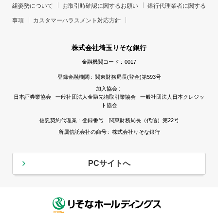
組姿勢について
お取引時確認に関するお願い
銀行代理業者に関する
事項
カスタマーハラスメント対応方針
株式会社埼玉りそな銀行
金融機関コード :
0017
登録金融機関 :
関東財務局長(登金)第593号
加入協会 :
日本証券業協会 一般社団法人金融先物取引業協会 一般社団法人日本クレジッ
ト協会
信託契約代理業 :
登録番号 関東財務局長（代信）第22号
所属信託会社の商号 :
株式会社りそな銀行
PCサイトへ