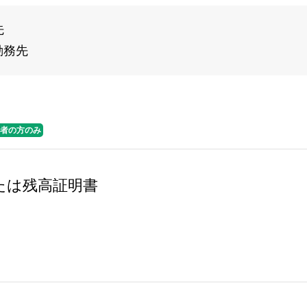
先
勤務先
者の方のみ
たは残高証明書