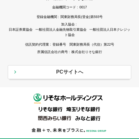
金融機関コード :
0017
登録金融機関 :
関東財務局長(登金)第593号
加入協会 :
日本証券業協会 一般社団法人金融先物取引業協会 一般社団法人日本クレジッ
ト協会
信託契約代理業 :
登録番号 関東財務局長（代信）第22号
所属信託会社の商号 :
株式会社りそな銀行
PCサイトへ