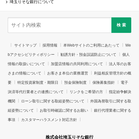
埼玉りそな銀行について
検 索
サイトマップ
採用情報
本Webサイトのご利用にあたって
We
bアクセシビリティポリシー
勧誘方針・預金誤認防止について
個人
情報の取扱いについて
加盟店情報の共同利用について
法人等のお客
さまの情報について
お客さま本位の業務運営
利益相反管理方針の概
要
特定投資家制度・期限日
預金保険制度
保険募集指針
電子
決済等代行業者との連携について
リンクをご希望の方
指定紛争解決
機関
ローン取引に関する取組姿勢について
外国為替取引に関する取
組姿勢について
お取引時確認に関するお願い
銀行代理業者に関する
事項
カスタマーハラスメント対応方針
株式会社埼玉りそな銀行