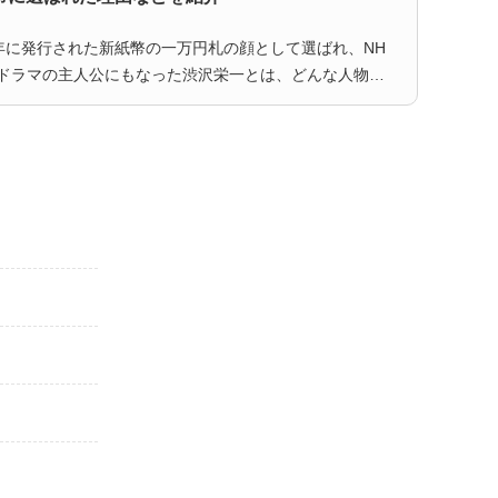
4年に発行された新紙幣の一万円札の顔として選ばれ、NH
河ドラマの主人公にもなった渋沢栄一とは、どんな人物な
しょうか？その功績や数々の名言、新紙幣の肖像に選ばれ
由、出身地である埼玉県深谷市にある関連施設についても
介します。