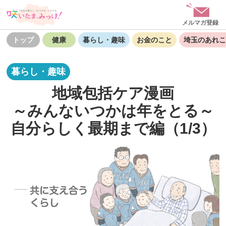
メルマガ登録
トップ
健康
暮らし・趣味
お金のこと
埼玉のあれこ
暮らし・趣味
地域包括ケア漫画
～みんないつかは年をとる～
自分らしく最期まで編（1/3）