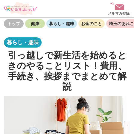
メルマガ登録
トップ
健康
暮らし・趣味
お金のこと
埼玉のあれこ
暮らし・趣味
引っ越しで新生活を始めると
きのやることリスト！費用、
手続き、挨拶までまとめて解
説