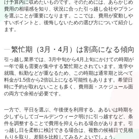
け予算内に収めたいものです。そのためには、あらかじめ
費用の相場感を知り、状況に合った引っ越し会社やプラン
を選ぶことが重要になります。ここでは、費用が変動しや
すいポイントと、後悔しないための選び方について紹介し
ます。
繁忙期（3月・4月）は割高になる傾向
引っ越し業界では、3月中旬から4月上旬にかけての時期が
一年で最も需要が集中する繁忙期とされています。進学や
就職、転勤などが重なるため、この時期は通常期と比べて
料金が1.5倍から2倍以上になる可能性もあります。希望日
時に予約が取れないことも多く、費用面・スケジュール面
の両方で余裕が必要です。
一方で、平日を選ぶ、午後便を利用する、あるいは時期を
少しずらしてゴールデンウィーク明けに引っ越すなど、条
件を調整することで費用を抑えられる場合があります。引
っ越し日を柔軟に検討できる場合は、複数の候補日で見積
もりを取り、差額を比較してみるとよいでしょう。