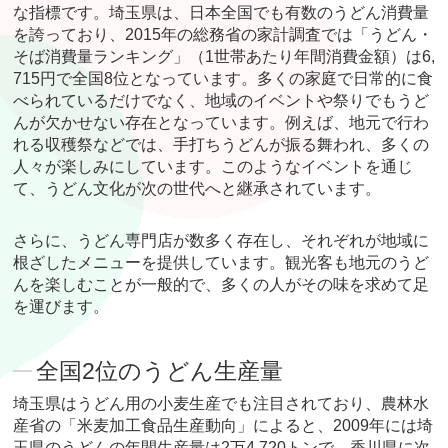
な指標です。埼玉県は、日本全国でも有数のうどん消費量
を誇っており、2015年の総務省の家計調査では「うどん・
そば消費量ランキング」（1世帯あたり年間消費金額）は6,
715円で全国8位となっています。多くの家庭で日常的に食
べられているだけでなく、地域のイベントや祭りでもうど
んが欠かせない存在となっています。例えば、地元で行わ
れる収穫祭などでは、手打ちうどんが振る舞われ、多くの
人々が楽しみにしています。このようなイベントを通じ
て、うどん文化が次の世代へと継承されています。
さらに、うどん専門店が数多く存在し、それぞれが地域に
根ざしたメニューを提供しています。観光客も地元のうど
んを楽しむことが一般的で、多くの人がその味を求めて足
を運びます。
全国2位のうどん生産量
埼玉県はうどん用の小麦生産でも注目されており、農林水
産省の「米麦加工食品生産動向」によると、2009年には埼
玉県のうどんの年間生産量は2万4,720トンで、香川県に次