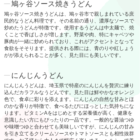
鳩ヶ谷ソース焼きうどん
鳩ヶ谷ソース焼きうどんは、鳩ヶ谷市で親しまれている庶
民的なうどん料理です。その名前の通り、濃厚なソースで
炒めたうどんが特徴です。使用するうどんは中太麺で、焼
くことで香ばしさが増します。野菜や肉、特にキャベツや
豚肉が一緒に炒められており、これがアクセントとなって
食欲をそそります。提供される際には、青のりや紅しょう
がが添えられることが多く、見た目にも美しいです。
にんじんうどん
にんじんうどんは、埼玉県で特産のにんじんを贅沢に練り
込んだカラフルなうどんです。見た目は鮮やかなオレンジ
色で、食卓に彩りを添えます。にんじんの自然な甘みとほ
のかな香りが特徴で、食べるたびにほっとした気持ちにな
ります。ビタミンAをはじめとする栄養価が高く、健康を
意識したい方にもぴったりの一品です。一般的な醤油つゆ
や味噌つゆと合わせても美味しいですが、にんじんの甘み
を引き立てるクリームソースやトマトソースとも相性抜群