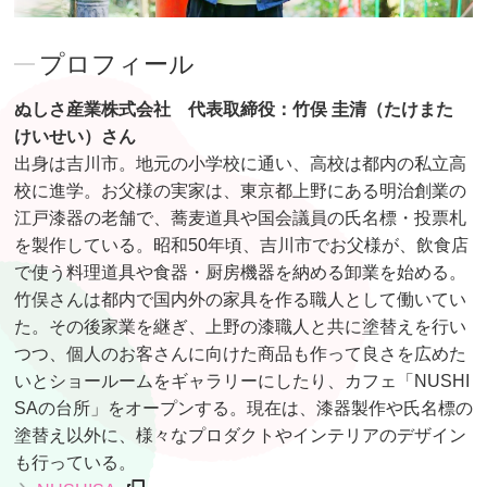
プロフィール
ぬしさ産業株式会社 代表取締役：竹俣 圭清（たけまた
けいせい）さん
出身は吉川市。地元の小学校に通い、高校は都内の私立高
校に進学。お父様の実家は、東京都上野にある明治創業の
江戸漆器の老舗で、蕎麦道具や国会議員の氏名標・投票札
を製作している。昭和50年頃、吉川市でお父様が、飲食店
で使う料理道具や食器・厨房機器を納める卸業を始める。
竹俣さんは都内で国内外の家具を作る職人として働いてい
た。その後家業を継ぎ、上野の漆職人と共に塗替えを行い
つつ、個人のお客さんに向けた商品も作って良さを広めた
いとショールームをギャラリーにしたり、カフェ「NUSHI
SAの台所」をオープンする。現在は、漆器製作や氏名標の
塗替え以外に、様々なプロダクトやインテリアのデザイン
も行っている。