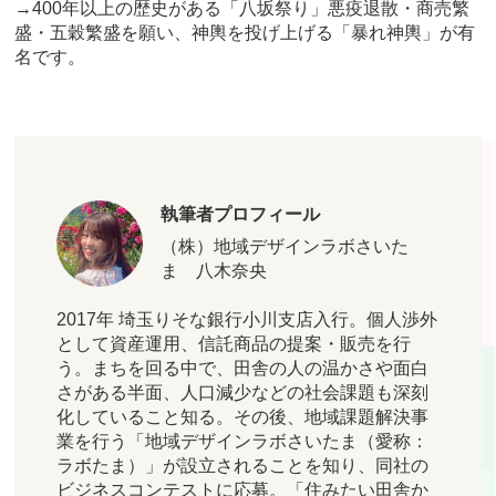
→400年以上の歴史がある「八坂祭り」悪疫退散・商売繁
盛・五穀繁盛を願い、神輿を投げ上げる「暴れ神輿」が有
名です。
執筆者プロフィール
（株）地域デザインラボさいた
ま 八木奈央
2017年 埼玉りそな銀行小川支店入行。個人渉外
として資産運用、信託商品の提案・販売を行
う。まちを回る中で、田舎の人の温かさや面白
さがある半面、人口減少などの社会課題も深刻
化していること知る。その後、地域課題解決事
業を行う「地域デザインラボさいたま（愛称：
ラボたま）」が設立されることを知り、同社の
ビジネスコンテストに応募。「住みたい田舎か