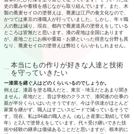
史の重みや蓄積を感じながら取り組んでいます。また、木
製の蕎麦セイロの塗替えは、蕎麦は江戸の食文化なので、
かつては東京の漆職人が行っていました。しかし、年々職
人の数は減り、現在、都内で蕎麦道具の塗替えをしている
ところは皆無だと思います。漆の産地は全国にあります
が、産地ごとにお椀や重箱・お膳といった得意な分野も異
なり、蕎麦セイロの塗替えは弊社くらいかもしれません。
本当にもの作りが好きな人達と技術
を守っていきたい
ー漆業を継ぐ人はどのくらいいるのでしょうか。
例えば、漆器を塗る職人だと、東京・埼玉だとあまり聞き
ません。産地だと、昔は学校のクラスで、漆関連の仕事の
親が半分くらいはいたそうですが、今は子供達がほとんど
家業を継がず、職人はすごいスピードで減っているそうで
す。現在、私は84歳の職人さん（ぬしさ産業に勤続して68
年）と2人で塗替えをしています。代々受け継いできた技
術や経験の継承は価値あることだと思いますが、根本的に