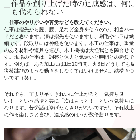
作品を創り上げた時の達成感は、何に
も代えられない
ー仕事のやりがいや苦労などを教えてください。
仕事は指先から腕、腰、足など全身を使うので、相当ハー
ドだと思います。漆は指先を使いますし、刷毛やヘラは繊
細です。段取りには神経も使います。木工の仕事は、重量
のある材料や道具を運び、木工機械は大怪我とも隣合せで
す。現場の仕事は、調整と体力と気遣いと時間との勝負で
す。例えば、ある加工には1日10時間、丸3日どうしても反
復横跳びのような動きをしなくてはいけません。結構きつ
いです（笑）。
それでも、前より早くきれいに仕上がると「気持ち良
い！」という感情と共に「次はもっと！」という気持ちに
なります。苦労話は挙げたらきりがないですが、それ以上
に作る楽しさと喜び、達成感のほうが数倍勝ります。