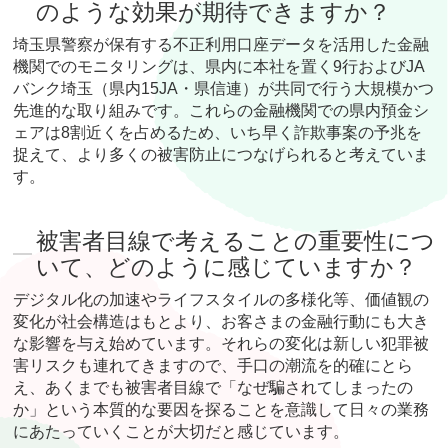
のような効果が期待できますか？
埼玉県警察が保有する不正利用口座データを活用した金融
機関でのモニタリングは、県内に本社を置く9行およびJA
バンク埼玉（県内15JA・県信連）が共同で行う大規模かつ
先進的な取り組みです。これらの金融機関での県内預金シ
ェアは8割近くを占めるため、いち早く詐欺事案の予兆を
捉えて、より多くの被害防止につなげられると考えていま
す。
被害者目線で考えることの重要性につ
いて、どのように感じていますか？
デジタル化の加速やライフスタイルの多様化等、価値観の
変化が社会構造はもとより、お客さまの金融行動にも大き
な影響を与え始めています。それらの変化は新しい犯罪被
害リスクも連れてきますので、手口の潮流を的確にとら
え、あくまでも被害者目線で「なぜ騙されてしまったの
か」という本質的な要因を探ることを意識して日々の業務
にあたっていくことが大切だと感じています。