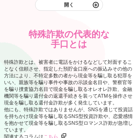
開く
特殊詐欺の代表的な
手口とは
特殊詐欺とは、被害者に電話をかけるなどして対面するこ
となく信頼させ、指定した預貯金口座への振込みその他の
方法により、不特定多数の者から現金等を騙し取る犯罪を
いい、親族等を騙り事件や事故の示談金名目や、警察官等
を騙り捜査協力名目で現金を騙し取るオレオレ詐欺、金融
機関等を騙り還付金の返還手続きを装ってATMを操作させ
現金を騙し取る還付金詐欺が多く発生しています。
他にも、特殊詐欺ではありませんが、SNSを通じて投資話
を持ちかけ現金等を騙し取るSNS型投資詐欺や、恋愛感情
を抱かせて現金等を騙し取るSNS型ロマンス詐欺が急増し
ています。
関連するコラムは
こちら