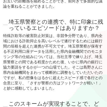
お互いの距離感を縮めることができ、前向きで多面的な議
論を重ねることができました。
埼玉県警察との連携で、特に印象に残
っているエピソードはありますか？
特殊詐欺等の被害防止対策は、非競争分野であり、県内全
域における詐欺抑止を高いレベルで遂行するためには銀行
間の垣根を超えた連携が不可欠です。埼玉県警察が保有す
る不正利用口座データを活用した県内金融機関でのモニタ
リング等の仕組みについては、当社主導で練り上げ、埼玉
県警察との間である程度かためた後、いかに県内の銀行に
協力要請をするかが一つの山場でした。そこは島野さんに
県内金融機関をまわって横断的に調整をしていただいたの
ですが、私の想像をはるかに超えたスピード感で各行との
合意に至り、「さすが警察の方はフットワークが軽い！」
と妙に感動してしまいました。
このスキームが実現することで、ど