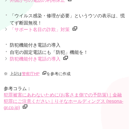
外国からの電話の利用休止
「ウイルス感染・修理が必要」というウソの表示は、慌
てず断固無視！
「サポート名目の詐欺」対策
防犯機能付き電話の導入
自宅の固定電話にも「防犯」機能を！
防犯機能付き電話の導入
※
上記は
警察庁HP
を参考に作成
参考コラム：
犯罪被害にあわないために(お客さま側での予防策)｜金融
犯罪にご注意ください｜りそなホールディングス (resona-
gr.co.jp)