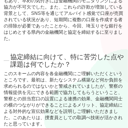
もあり、早めの気付きには金融機関のモニタリングによる
協力が不可欠でした。また、これらの詐欺が増加している
背景として、SNS等を通じてアルバイト感覚で口座が売買
されている状況があり、短期間に複数の口座を作成する者
の排除が必要であったことから、今回、埼玉りそな銀行を
はじめとする県内の金融機関と協定を締結するに至りまし
た。
協定締結に向けて、特に苦労した点や
課題は何でしたか？
このスキームの内容を各金融機関にご理解いただくという
ところです。最初は、新たなシステム構築など何か負担を
求められるのではないかと警戒されていましたが、警察の
情報提供を元にできる範囲で協力してもらうということ、
警察との担当窓口の設置による連携の効果、金融機関同士
の横のつながりができることによるメリット、協定締結に
よる対外的な宣伝効果などを説明しご理解いただきまし
た。このあたりは、捜査員としての取調べ技術が活かされ
たと思っています。