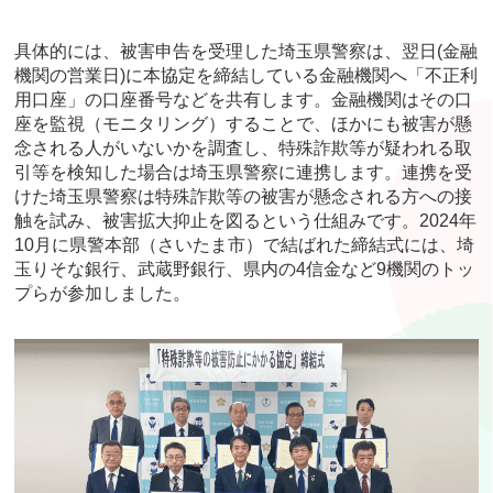
具体的には、被害申告を受理した埼玉県警察は、翌日(金融
機関の営業日)に本協定を締結している金融機関へ「不正利
用口座」の口座番号などを共有します。金融機関はその口
座を監視（モニタリング）することで、ほかにも被害が懸
念される人がいないかを調査し、特殊詐欺等が疑われる取
引等を検知した場合は埼玉県警察に連携します。連携を受
けた埼玉県警察は特殊詐欺等の被害が懸念される方への接
触を試み、被害拡大抑止を図るという仕組みです。2024年
10月に県警本部（さいたま市）で結ばれた締結式には、埼
玉りそな銀行、武蔵野銀行、県内の4信金など9機関のトッ
プらが参加しました。