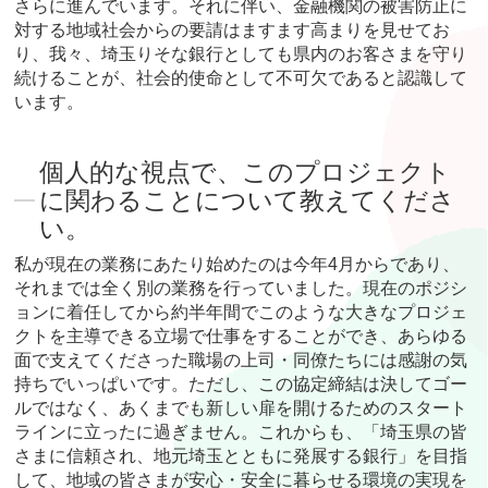
さらに進んでいます。それに伴い、金融機関の被害防止に
対する地域社会からの要請はますます高まりを見せてお
り、我々、埼玉りそな銀行としても県内のお客さまを守り
続けることが、社会的使命として不可欠であると認識して
います。
個人的な視点で、このプロジェクト
に関わることについて教えてくださ
い。
私が現在の業務にあたり始めたのは今年4月からであり、
それまでは全く別の業務を行っていました。現在のポジシ
ョンに着任してから約半年間でこのような大きなプロジェ
クトを主導できる立場で仕事をすることができ、あらゆる
面で支えてくださった職場の上司・同僚たちには感謝の気
持ちでいっぱいです。ただし、この協定締結は決してゴー
ルではなく、あくまでも新しい扉を開けるためのスタート
ラインに立ったに過ぎません。これからも、「埼玉県の皆
さまに信頼され、地元埼玉とともに発展する銀行」を目指
して、地域の皆さまが安心・安全に暮らせる環境の実現を