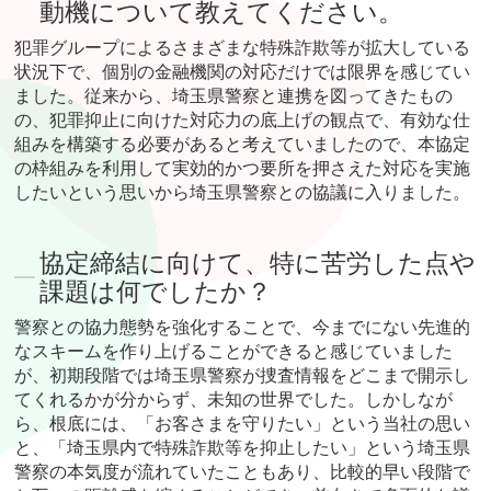
動機について教えてください。
犯罪グループによるさまざまな特殊詐欺等が拡大している
状況下で、個別の金融機関の対応だけでは限界を感じてい
ました。従来から、埼玉県警察と連携を図ってきたもの
の、犯罪抑止に向けた対応力の底上げの観点で、有効な仕
組みを構築する必要があると考えていましたので、本協定
の枠組みを利用して実効的かつ要所を押さえた対応を実施
したいという思いから埼玉県警察との協議に入りました。
協定締結に向けて、特に苦労した点や
課題は何でしたか？
警察との協力態勢を強化することで、今までにない先進的
なスキームを作り上げることができると感じていました
が、初期段階では埼玉県警察が捜査情報をどこまで開示し
てくれるかが分からず、未知の世界でした。しかしなが
ら、根底には、「お客さまを守りたい」という当社の思い
と、「埼玉県内で特殊詐欺等を抑止したい」という埼玉県
警察の本気度が流れていたこともあり、比較的早い段階で