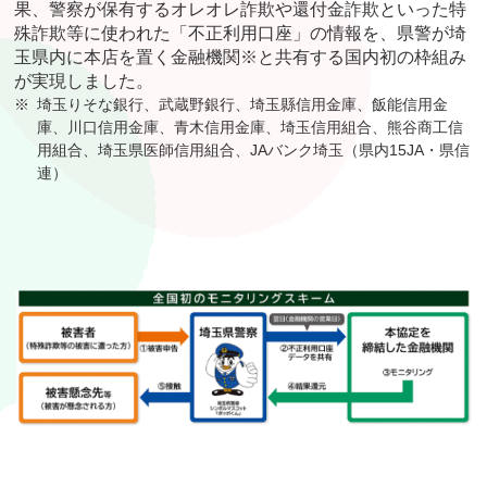
果、警察が保有するオレオレ詐欺や還付金詐欺といった特
殊詐欺等に使われた「不正利用口座」の情報を、県警が埼
玉県内に本店を置く金融機関※と共有する国内初の枠組み
が実現しました。
※
埼玉りそな銀行、武蔵野銀行、埼玉縣信用金庫、飯能信用金
庫、川口信用金庫、青木信用金庫、埼玉信用組合、熊谷商工信
用組合、埼玉県医師信用組合、JAバンク埼玉（県内15JA・県信
連）