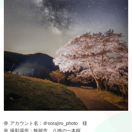
アカウント名：＠sorajiro_photo 様
撮影場所：飯能市 八徳の一本桜