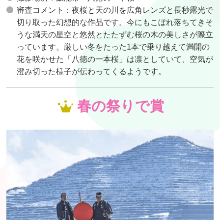
審査コメント：夜桜と天の川を広角レンズと長秒露光で
切り取った幻想的な作品です。今にもこぼれ落ちてきそ
うな満天の星空と悠然とたたずむ桜の木の美しさが際立
っています。厳しい冬をたった1本で乗り越えて満開の
花を咲かせた「八徳の一本桜」は凛としていて、空気が
澄み切った様子が伝わってくるようです。
春の祭りで賞