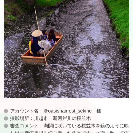
アカウント名：＠oasishairrest_sekine 様
撮影場所：川越市 新河岸川の桜並木
審査コメント：満開に咲いている桜並木を鏡のように映