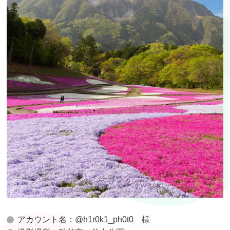
アカウント名：@h1r0k1_ph0t0 様